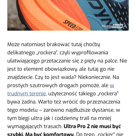
Może natomiast brakować tutaj choćby
delikatnego „rockera”, czyli wyprofilowania
ułatwiającego przetaczanie się z pięty na palce. Nie
jest to element obowiązkowy, ale tutaj go nie
znajdziecie. Czy to jest wada? Niekoniecznie. Na
prostych szutrowych drogach pomoże, ale
w
trudnym terenie
, użyteczność takiego „rockera”
bywa żadna. Warto też wrócić do przeznaczenia
tego modelu – zarówno najdłuższe dystanse, w
tym biegi ultra jak i codzienny trail na mniej
wymagających trasach.
Ultra Pro 2 nie musi być
szybki. Ma być komfortowy.
Do tego ,,rocker” nie