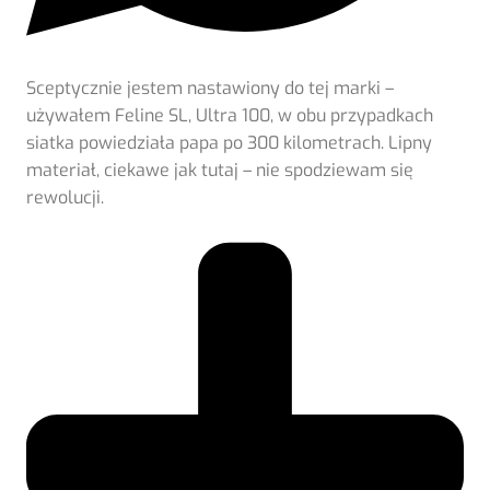
Sceptycznie jestem nastawiony do tej marki –
używałem Feline SL, Ultra 100, w obu przypadkach
siatka powiedziała papa po 300 kilometrach. Lipny
materiał, ciekawe jak tutaj – nie spodziewam się
rewolucji.