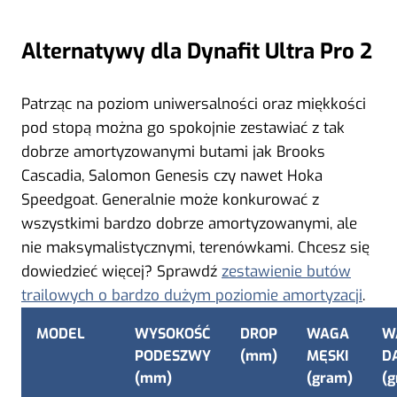
Alternatywy dla Dynafit Ultra Pro 2
Patrząc na poziom uniwersalności oraz miękkości
pod stopą można go spokojnie zestawiać z tak
dobrze amortyzowanymi butami jak Brooks
Cascadia, Salomon Genesis czy nawet Hoka
Speedgoat. Generalnie może konkurować z
wszystkimi bardzo dobrze amortyzowanymi, ale
nie maksymalistycznymi, terenówkami. Chcesz się
dowiedzieć więcej? Sprawdź
zestawienie butów
trailowych o bardzo dużym poziomie amortyzacji
.
MODEL
WYSOKOŚĆ
DROP
WAGA
W
PODESZWY
(mm)
MĘSKI
D
(mm)
(gram)
(