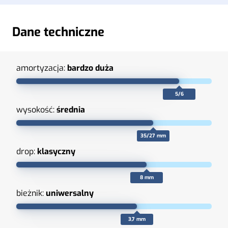
Dane techniczne
amortyzacja:
bardzo duża
5/6
wysokość:
średnia
35/27 mm
drop:
klasyczny
8 mm
bieżnik:
uniwersalny
3,7 mm