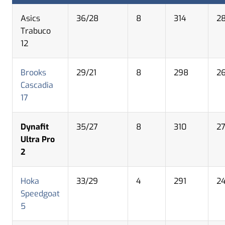
Asics
36/28
8
314
2
Trabuco
12
Brooks
29/21
8
298
2
Cascadia
17
Dynafit
35/27
8
310
2
Ultra Pro
2
Hoka
33/29
4
291
2
Speedgoat
5