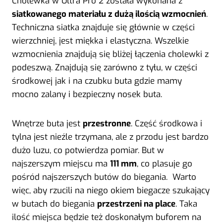
Cholewka w Ultra Pro 2 została wykonana z
siatkowanego materiału z dużą ilością wzmocnień
.
Techniczna siatka znajduje się głównie w części
wierzchniej, jest miękka i elastyczna. Wszelkie
wzmocnienia znajdują się bliżej łączenia cholewki z
podeszwą. Znajdują się zarówno z tyłu, w części
środkowej jak i na czubku buta gdzie mamy
mocno zalany i bezpieczny nosek buta.
Wnętrze buta jest
przestronne
. Część środkowa i
tylna jest nieźle trzymana, ale z przodu jest bardzo
dużo luzu, co potwierdza pomiar. But w
najszerszym miejscu ma
111 mm
, co plasuje go
pośród najszerszych butów do biegania. Warto
więc, aby rzucili na niego okiem biegacze szukający
w butach do biegania
przestrzeni na place
. Taka
ilość miejsca będzie też doskonałym buforem na