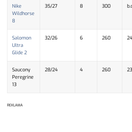
Nike
35/27
8
300
b.
Wildhorse
8
Salomon
32/26
6
260
2
Ultra
Glide 2
Saucony
28/24
4
260
2
Peregrine
13
REKLAMA