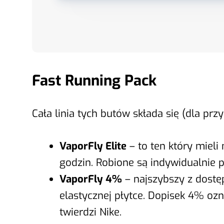
Fast Running Pack
Cała linia tych butów składa się (dla prz
VaporFly Elite
– to ten który mieli
godzin. Robione są indywidualnie p
VaporFly 4%
– najszybszy z dostę
elastycznej płytce. Dopisek 4% oz
twierdzi Nike.