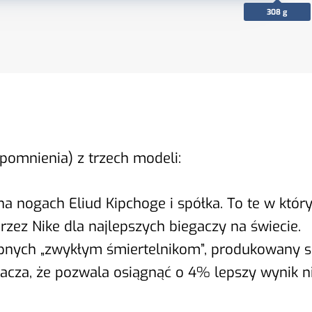
308 g
ypomnienia) z trzech modeli:
 na nogach Eliud Kipchoge i spółka. To te w któ
rzez Nike dla najlepszych biegaczy na świecie.
pnych „zwykłym śmiertelnikom”, produkowany se
nacza, że pozwala osiągnąć o 4% lepszy wynik n