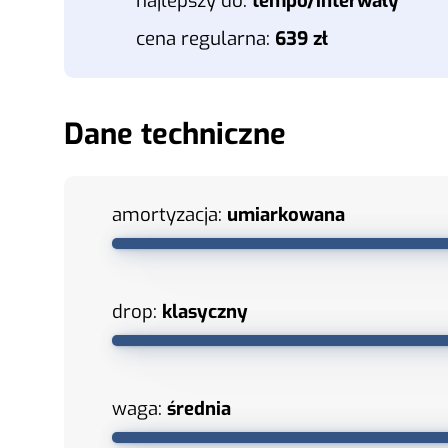
najlepszy do:
tempo/interwały
cena regularna:
639 zł
Dane techniczne
amortyzacja:
umiarkowana
drop:
klasyczny
waga:
średnia