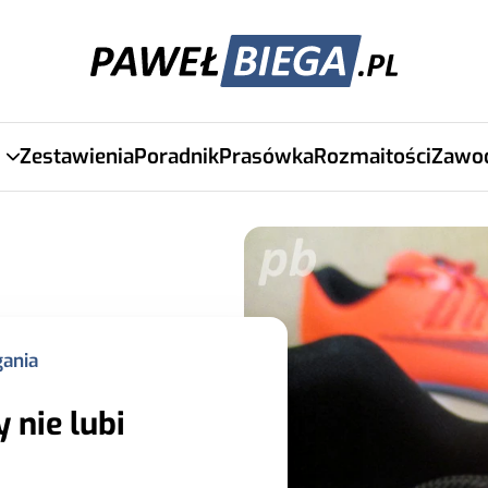
Zestawienia
Poradnik
Prasówka
Rozmaitości
Zawo
gania
 nie lubi