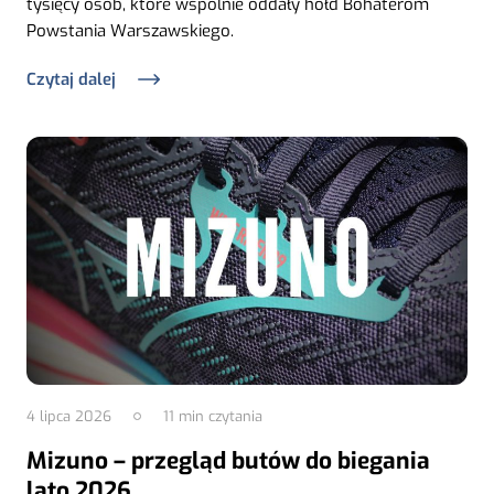
tysięcy osób, które wspólnie oddały hołd Bohaterom
Powstania Warszawskiego.
Czytaj dalej
4 lipca 2026
11
min czytania
Mizuno – przegląd butów do biegania
lato 2026