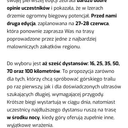
swojej pierwszej edycji zebrała
bardzo dobre
opinie uczestników
i pokazała, że w Izerach
drzemie ogromny biegowy potencjał.
Przed nami
druga edycja
, zaplanowana na
27–28 czerwca
,
która ponownie zaprasza Was na trasy
poprowadzone przez jedne z najbardziej
malowniczych zakątków regionu.
Do wyboru jest
aż sześć dystansów: 16, 25, 35, 50,
70 oraz 100 kilometrów
. To propozycja zarówno
dla tych, którzy chcą spróbować górskiego trailu
po raz pierwszy, jak i dla doświadczonych ultrasów
szukających długiej, wymagającej przygody.
Krótsze biegi wystartują w ciągu dnia, natomiast
uczestnicy najdłuższego dystansu ruszą na trasę
w środku nocy
, kiedy góry oferują zupełnie inne,
wyjątkowe wrażenia.