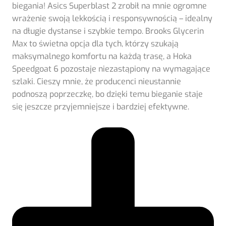
biegania! Asics Superblast 2 zrobił na mnie ogromne
wrażenie swoją lekkością i responsywnością – idealny
na długie dystanse i szybkie tempo. Brooks Glycerin
Max to świetna opcja dla tych, którzy szukają
maksymalnego komfortu na każdą trasę, a Hoka
Speedgoat 6 pozostaje niezastąpiony na wymagające
szlaki. Cieszy mnie, że producenci nieustannie
podnoszą poprzeczkę, bo dzięki temu bieganie staje
się jeszcze przyjemniejsze i bardziej efektywne.