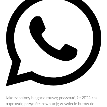
Jako zapalony biegacz, muszę przyznać, że 2024 rok
naprawdę przyniósł rewolucję w świecie butów do