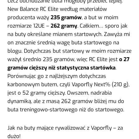
Lecz odchudzanie buta mogłoby przebiec lepiej.
New Balance RC Elite według materiałów
producenta waży
235 gramów
, a but w moim
rozmiarze 12UE –
262 gramy
. Całkiem… sporo jak
na buty określane mianem startowych. Zawyża mi
on znacznie średnią wagę buta startowego na
blogu. Dotychczas but startowy w moim rozmiarze
ważył średnio 235 gramów, więc RC Elite jest
o 27
gramów cięższy niż statystyczna startówka
.
Porównując go z najlżejszym dotychczas
karbonowym butem, czyli Vaporfly Next% (210 g),
jest o 52 gramy cięższy. Owszem, nadrabia
dynamiką, ale z masą 262 gramów bliżej mu do
buta treningowo-startowego niż do startowego.
Jak na buty mające rywalizować z Vaporfly – za
dużo!