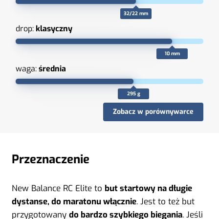
32/22 mm
drop:
klasyczny
10 mm
waga:
średnia
295 g
Zobacz w porównywarce
Przeznaczenie
New Balance RC Elite to
but startowy na długie
dystanse, do maratonu włącznie
. Jest to też but
przygotowany
do bardzo szybkiego biegania
. Jeśli