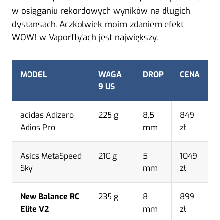
w osiąganiu rekordowych wyników na długich
dystansach. Aczkolwiek moim zdaniem efekt
WOW! w Vaporfly’ach jest największy.
MODEL
WAGA
DROP
CENA
9 US
adidas Adizero
225 g
8,5
849
Adios Pro
mm
zł
Asics MetaSpeed
210 g
5
1049
Sky
mm
zł
New Balance RC
235 g
8
899
Elite V2
mm
zł