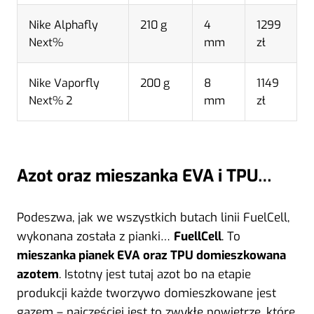
Nike Alphafly
210 g
4
1299
Next%
mm
zł
Nike Vaporfly
200 g
8
1149
Next% 2
mm
zł
Azot oraz mieszanka EVA i TPU…
Podeszwa, jak we wszystkich butach linii FuelCell,
wykonana została z pianki…
FuellCell
. To
mieszanka pianek EVA oraz TPU domieszkowana
azotem
. Istotny jest tutaj azot bo na etapie
produkcji każde tworzywo domieszkowane jest
gazem – najczęściej jest to zwykłe powietrze, które