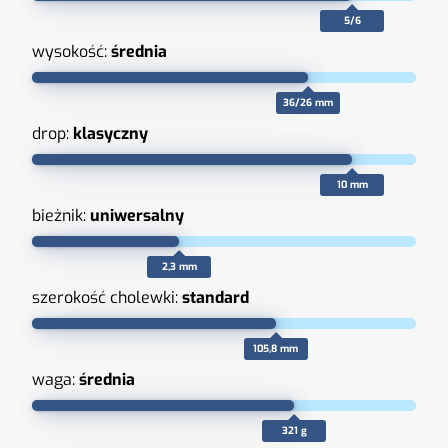
5/6
wysokość:
średnia
36/26 mm
drop:
klasyczny
10 mm
bieżnik:
uniwersalny
2,3 mm
szerokość cholewki:
standard
105,8 mm
waga:
średnia
321 g