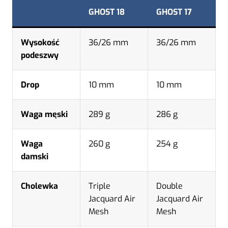
GHOST 18
GHOST 17
Wysokość
36/26 mm
36/26 mm
podeszwy
Drop
10 mm
10 mm
Waga męski
289 g
286 g
Waga
260 g
254 g
damski
Cholewka
Triple
Double
Jacquard Air
Jacquard Air
Mesh
Mesh