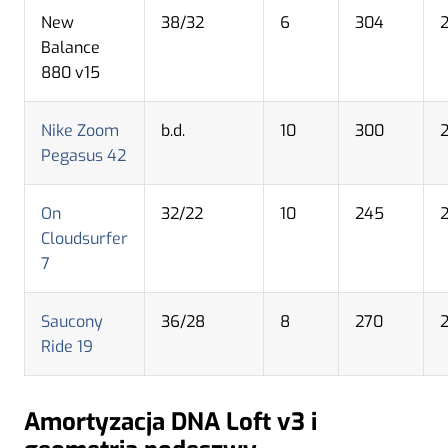
New
38/32
6
304
Balance
880 v15
Nike Zoom
b.d.
10
300
Pegasus 42
On
32/22
10
245
Cloudsurfer
7
Saucony
36/28
8
270
Ride 19
Amortyzacja DNA Loft v3 i