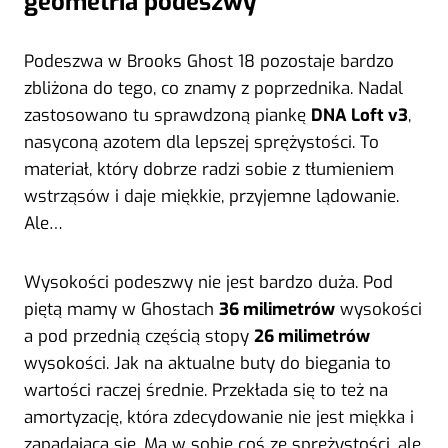
geometria podeszwy
Podeszwa w Brooks Ghost 18 pozostaje bardzo
zbliżona do tego, co znamy z poprzednika. Nadal
zastosowano tu sprawdzoną piankę
DNA Loft v3
,
nasyconą azotem dla lepszej sprężystości. To
materiał, który dobrze radzi sobie z tłumieniem
wstrząsów i daje miękkie, przyjemne lądowanie.
Ale…
Wysokości podeszwy nie jest bardzo duża. Pod
piętą mamy w Ghostach
36 milimetrów
wysokości
a pod przednią częścią stopy
26 milimetrów
wysokości. Jak na aktualne buty do biegania to
wartości raczej średnie. Przekłada się to też na
amortyzację, która zdecydowanie nie jest miękka i
zapadająca się. Ma w sobie coś ze sprężystości, ale