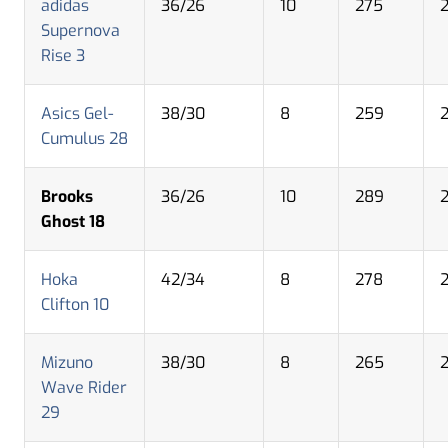
adidas
36/26
10
275
Supernova
Rise 3
Asics Gel-
38/30
8
259
Cumulus 28
Brooks
36/26
10
289
Ghost 18
Hoka
42/34
8
278
Clifton 10
Mizuno
38/30
8
265
Wave Rider
29