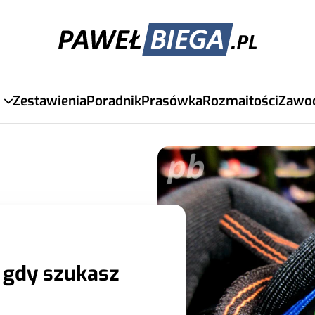
Zestawienia
Poradnik
Prasówka
Rozmaitości
Zawo
 gdy szukasz