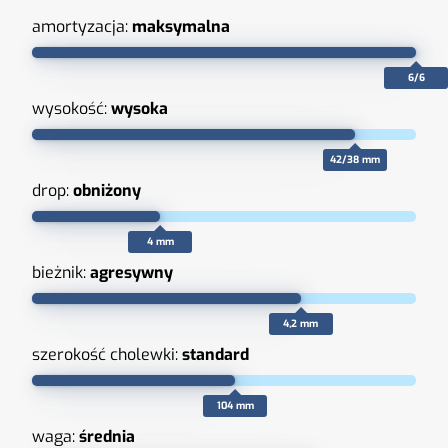
amortyzacja:
maksymalna
6/6
wysokość:
wysoka
42/38 mm
drop:
obniżony
4 mm
bieżnik:
agresywny
4,2 mm
szerokość cholewki:
standard
104 mm
waga:
średnia