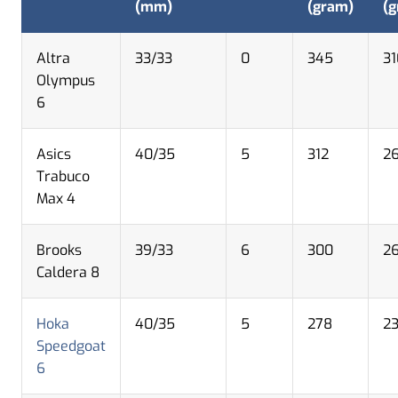
(mm)
(gram)
(
Altra
33/33
0
345
31
Olympus
6
Asics
40/35
5
312
2
Trabuco
Max 4
Brooks
39/33
6
300
2
Caldera 8
Hoka
40/35
5
278
2
Speedgoat
6