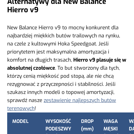
Alternatywy dla New Balance
Hierro v9
New Balance Hierro v9 to mocny konkurent dla
najbardziej miękkich butów trailowych na rynku,
na czele z kultowymi Hoka Speedgoat. Jeśli
priorytetem jest maksymalna amortyzacja i
komfort na długich trasach,
Hierro v9 plasuje się w
absolutnej czołówce
. To but stworzony dla tych,
którzy cenią miękkość pod stopą, ale nie chcą
rezygnować z przyczepności i stabilności. Jeśli
szukasz innych modeli o topowej amortyzacji,
sprawdź nasze
zestawienie najlepszych butów
terenowych
!
MODEL
WYSOKOŚĆ
DROP
WAGA
W
PODESZWY
(mm)
MĘSKI
D