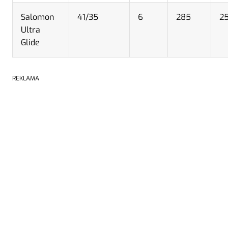
Salomon
41/35
6
285
2
Ultra
Glide
REKLAMA