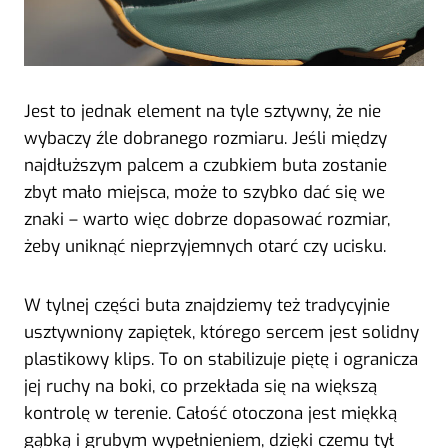
Jest to jednak element na tyle sztywny, że nie
wybaczy źle dobranego rozmiaru. Jeśli między
najdłuższym palcem a czubkiem buta zostanie
zbyt mało miejsca, może to szybko dać się we
znaki – warto więc dobrze dopasować rozmiar,
żeby uniknąć nieprzyjemnych otarć czy ucisku.
W tylnej części buta znajdziemy też tradycyjnie
usztywniony zapiętek, którego sercem jest solidny
plastikowy klips. To on stabilizuje piętę i ogranicza
jej ruchy na boki, co przekłada się na większą
kontrolę w terenie. Całość otoczona jest miękką
gąbką i grubym wypełnieniem, dzięki czemu tył