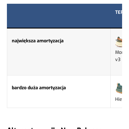
TERE
największa amortyzacja
More T
v3
bardzo duża amortyzacja
Hierro