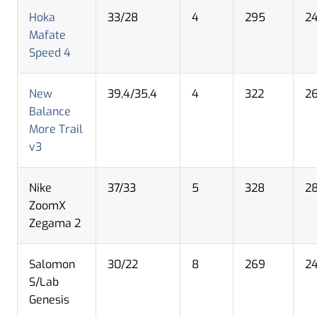
Hoka
33/28
4
295
24
Mafate
Speed 4
New
39,4/35,4
4
322
2
Balance
More Trail
v3
Nike
37/33
5
328
2
ZoomX
Zegama 2
Salomon
30/22
8
269
2
S/Lab
Genesis