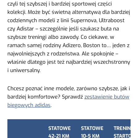
czyli tej szybszej i bardziej sportowej części
kolekcji. Może być świetną alternatywą dla bardziej
codziennych modeli z linii Supernova, Ultraboost
czy Adistar – szczególnie jeśli szukasz buta na
szybsze treningi albo zawody. Co ciekawe, w
ramach samej rodziny Adizero, Boston to… jeden z
najwolniejszych z rodzeństwa. Ale spokojnie –
właśnie dlatego jest też najbardziej wszechstronny
i uniwersalny.
Chcesz poznać inne modele, zarówno szybsze, jak i
bardziej komfortowe? Sprawdź
zestawienie butów
biegowych adidas
.
STATOWE
STATOWE
TRENING
42-21 KM
10-5 KM
STARTOW