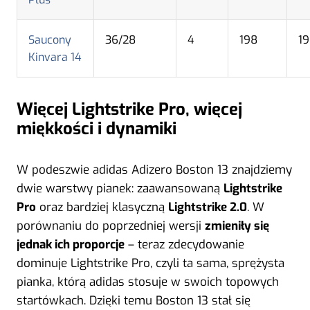
Saucony
36/28
4
198
1
Kinvara 14
Więcej Lightstrike Pro, więcej
miękkości i dynamiki
W podeszwie adidas Adizero Boston 13 znajdziemy
dwie warstwy pianek: zaawansowaną
Lightstrike
Pro
oraz bardziej klasyczną
Lightstrike 2.0
. W
porównaniu do poprzedniej wersji
zmieniły się
jednak ich proporcje
– teraz zdecydowanie
dominuje Lightstrike Pro, czyli ta sama, sprężysta
pianka, którą adidas stosuje w swoich topowych
startówkach. Dzięki temu Boston 13 stał się