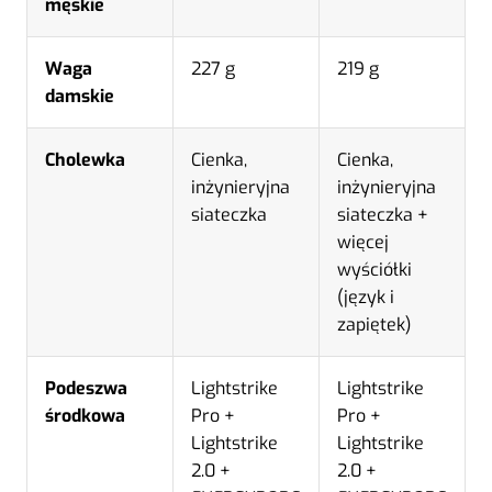
męskie
Waga
227 g
219 g
damskie
Cholewka
Cienka,
Cienka,
inżynieryjna
inżynieryjna
siateczka
siateczka +
więcej
wyściółki
(język i
zapiętek)
Podeszwa
Lightstrike
Lightstrike
środkowa
Pro +
Pro +
Lightstrike
Lightstrike
2.0 +
2.0 +