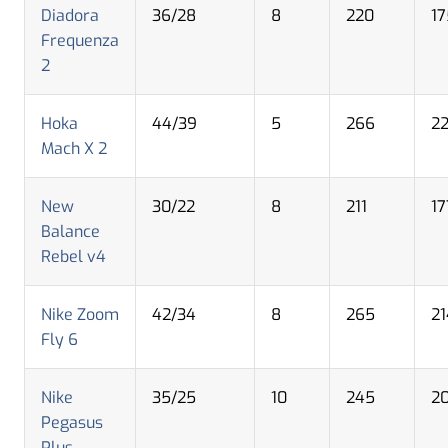
Diadora
36/28
8
220
17
Frequenza
2
Hoka
44/39
5
266
2
Mach X 2
New
30/22
8
211
17
Balance
Rebel v4
Nike Zoom
42/34
8
265
21
Fly 6
Nike
35/25
10
245
2
Pegasus
Plus