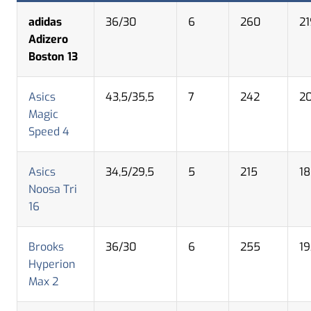
adidas
36/30
6
260
21
Adizero
Boston 13
Asics
43,5/35,5
7
242
2
Magic
Speed 4
Asics
34,5/29,5
5
215
1
Noosa Tri
16
Brooks
36/30
6
255
19
Hyperion
Max 2