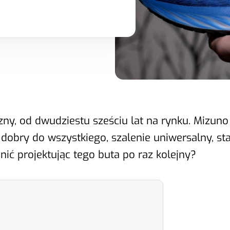
czny, od dwudziestu sześciu lat na rynku. Mizun
obry do wszystkiego, szalenie uniwersalny, sta
ić projektując tego buta po raz kolejny?