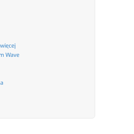
 więcej
tem Wave
na