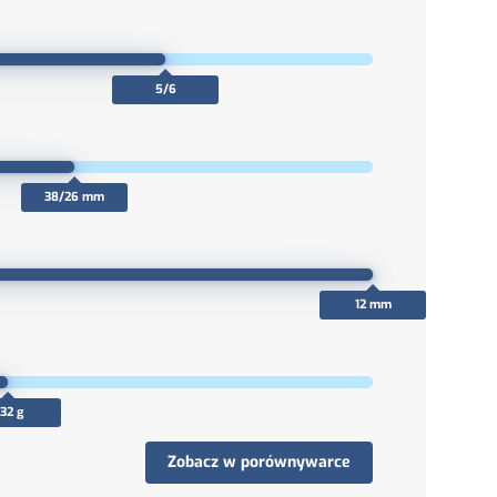
5/6
38/26 mm
12 mm
32 g
Zobacz w porównywarce