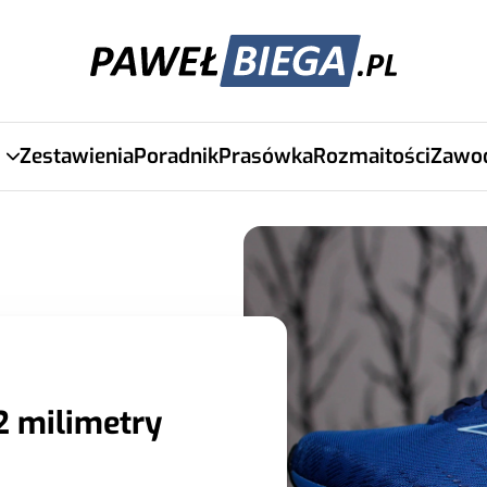
Zestawienia
Poradnik
Prasówka
Rozmaitości
Zawo
2 milimetry