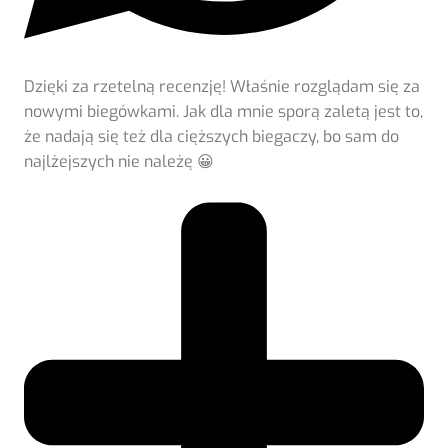
Dzięki za rzetelną recenzję! Właśnie rozglądam się za
nowymi biegówkami. Jak dla mnie sporą zaletą jest to,
że nadają się też dla cięższych biegaczy, bo sam do
najlżejszych nie należę 😀