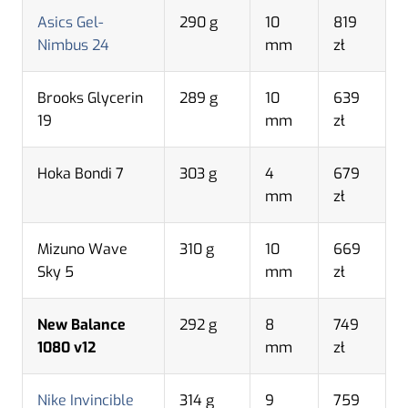
Asics Gel-
290 g
10
819
Nimbus 24
mm
zł
Brooks Glycerin
289 g
10
639
19
mm
zł
Hoka Bondi 7
303 g
4
679
mm
zł
Mizuno Wave
310 g
10
669
Sky 5
mm
zł
New Balance
292 g
8
749
1080 v12
mm
zł
Nike Invincible
314 g
9
759