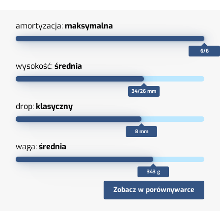
amortyzacja:
maksymalna
6/6
wysokość:
średnia
34/26 mm
drop:
klasyczny
8 mm
waga:
średnia
343 g
Zobacz w porównywarce