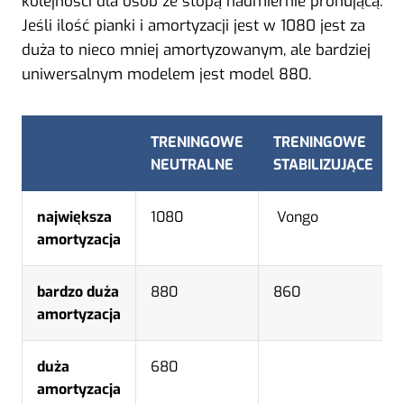
kolejności dla osób ze stopą nadmiernie pronującą.
Jeśli ilość pianki i amortyzacji jest w 1080 jest za
duża to nieco mniej amortyzowanym, ale bardziej
uniwersalnym modelem jest model 880.
TRENINGOWE
TRENINGOWE
NEUTRALNE
STABILIZUJĄCE
największa
1080
Vongo
amortyzacja
bardzo duża
880
860
amortyzacja
duża
680
amortyzacja