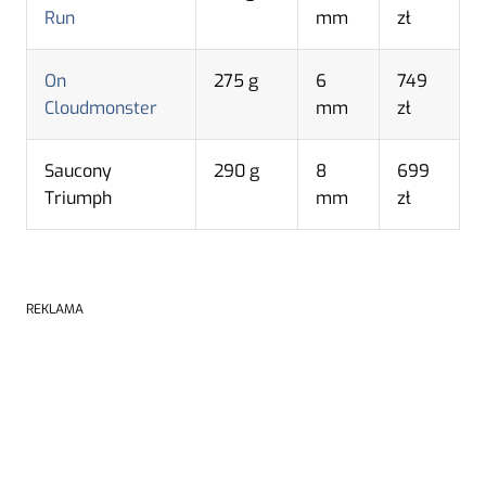
Run
mm
zł
On
275 g
6
749
Cloudmonster
mm
zł
Saucony
290 g
8
699
Triumph
mm
zł
REKLAMA