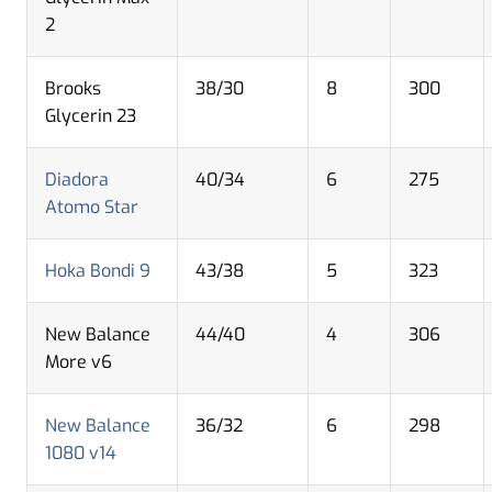
2
Brooks
38/30
8
300
Glycerin 23
Diadora
40/34
6
275
Atomo Star
Hoka Bondi 9
43/38
5
323
New Balance
44/40
4
306
More v6
New Balance
36/32
6
298
1080 v14