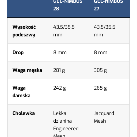
GEL-NIMBUS
GEL-NIMBUS
28
27
Wysokość
43,5/35,5
43,5/35,5
podeszwy
mm
mm
Drop
8 mm
8 mm
Waga męska
281 g
305 g
Waga
242 g
265 g
damska
Cholewka
Lekka
Jacquard
dzianina
Mesh
Engineered
Mesh