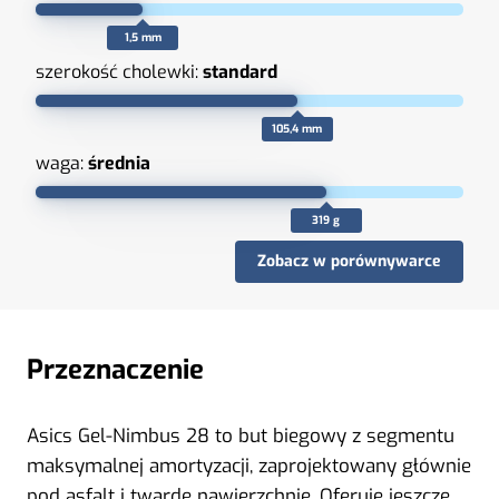
1,5 mm
szerokość cholewki:
standard
105,4 mm
waga:
średnia
319 g
Zobacz w porównywarce
Przeznaczenie
Asics Gel-Nimbus 28 to but biegowy z segmentu
maksymalnej amortyzacji, zaprojektowany głównie
pod asfalt i twarde nawierzchnie. Oferuje jeszcze