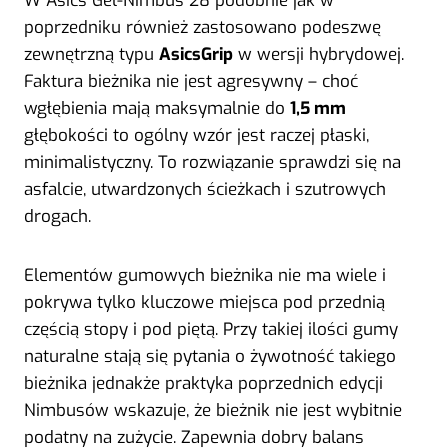
W Asics Gel-Nimbus 28 podobnie jak w
poprzedniku również zastosowano podeszwę
zewnętrzną typu
AsicsGrip
w wersji hybrydowej.
Faktura bieżnika nie jest agresywny – choć
wgłębienia mają maksymalnie do
1,5 mm
głębokości to ogólny wzór jest raczej płaski,
minimalistyczny. To rozwiązanie sprawdzi się na
asfalcie, utwardzonych ścieżkach i szutrowych
drogach.
Elementów gumowych bieżnika nie ma wiele i
pokrywa tylko kluczowe miejsca pod przednią
częścią stopy i pod piętą. Przy takiej ilości gumy
naturalne stają się pytania o żywotność takiego
bieżnika jednakże praktyka poprzednich edycji
Nimbusów wskazuje, że bieżnik nie jest wybitnie
podatny na zużycie. Zapewnia dobry balans