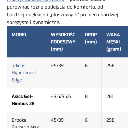
porównać różne podejścia do komfortu, od
bardziej miękkich i „pluszowych” po nieco bardziej
sprężyste i dynamiczne.
MODEL
WYSOKOŚĆ
DROP
WAGA
PODESZWY
(mm)
MĘSKI
(mm)
(gram)
adidas
45/39
6
258
Hyperboost
Edge
Asics Gel-
43,5/35,5
8
281
Nimbus 28
Brooks
45/39
6
298
Glycerin Max