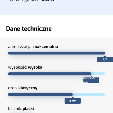
Dane techniczne
amortyzacja:
maksymalna
6/6
wysokość:
wysoka
43,5/35,5
mm
drop:
klasyczny
8 mm
bieżnik:
płaski