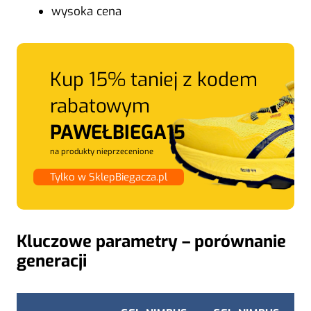
wysoka cena
Kup 15% taniej z kodem
rabatowym
PAWEŁBIEGA15
na produkty nieprzecenione
Tylko w SklepBiegacza.pl
Kluczowe parametry – porównanie
generacji