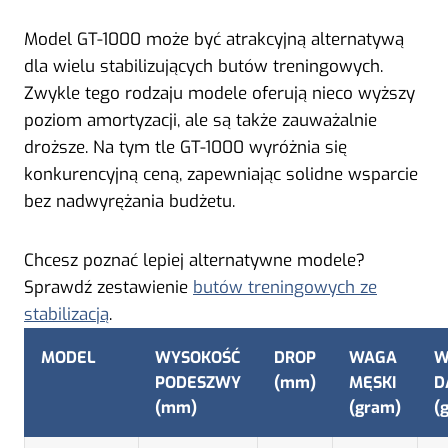
Model GT-1000 może być atrakcyjną alternatywą
dla wielu stabilizujących butów treningowych.
Zwykle tego rodzaju modele oferują nieco wyższy
poziom amortyzacji, ale są także zauważalnie
droższe. Na tym tle GT-1000 wyróżnia się
konkurencyjną ceną, zapewniając solidne wsparcie
bez nadwyrężania budżetu.
Chcesz poznać lepiej alternatywne modele?
Sprawdź zestawienie
butów treningowych ze
stabilizacją
.
MODEL
WYSOKOŚĆ
DROP
WAGA
W
PODESZWY
(mm)
MĘSKI
D
(mm)
(gram)
(