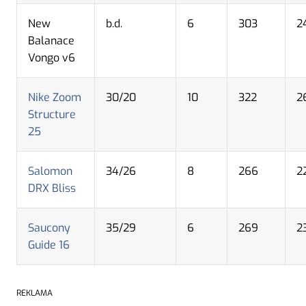
New
b.d.
6
303
2
Balanace
Vongo v6
Nike Zoom
30/20
10
322
2
Structure
25
Salomon
34/26
8
266
2
DRX Bliss
Saucony
35/29
6
269
2
Guide 16
REKLAMA