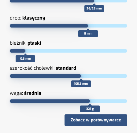
36/28 mm
drop:
klasyczny
8 mm
bieżnik:
płaski
0,8 mm
szerokość cholewki:
standard
105,3 mm
waga:
średnia
321 g
Zobacz w porównywarce